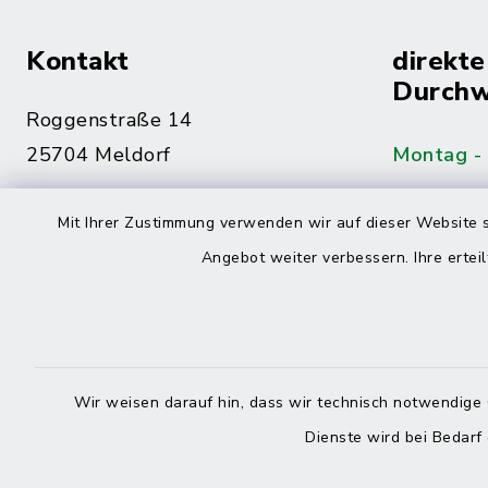
Kontakt
direkte
Durchw
Roggenstraße 14
25704 Meldorf
Montag -
04832 6065-0
Mit Ihrer Zustimmung verwenden wir auf dieser Website s
Freitag
04832 6065-215
Angebot weiter verbessern. Ihre erteil
info@mitteldithmarschen.de
Online-
Amt Mitteldithmarschen
Haben Sie
Wir weisen darauf hin, dass wir technisch notwendige 
keinen ze
Dienste wird bei Bedarf
Telefonn