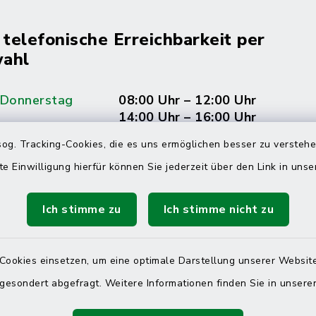
 telefonische Erreichbarkeit per
ahl
 Donnerstag
08:00 Uhr – 12:00 Uhr
14:00 Uhr – 16:00 Uhr
og. Tracking-Cookies, die es uns ermöglichen besser zu versteh
08:00 Uhr – 12:00 Uhr
te Einwilligung hierfür können Sie jederzeit über den Link in uns
Ich stimme zu
Ich stimme nicht zu
Terminvereinbarung
 ein dringendes Anliegen, finden aber online
Cookies einsetzen, um eine optimale Darstellung unserer Website
itnahen Termin? Rufen Sie uns gerne unter der
 gesondert abgefragt. Weitere Informationen finden Sie in unser
ummer 04832 6065 0 an!