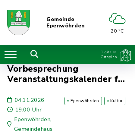
Gemeinde
Epenwöhrden
20 °C
Digitaler
Ortsplan
Vorbesprechung
Veranstaltungskalender für
2027
04.11.2026
Epenwöhrden
Kultur
19:00 Uhr
Epenwöhrden,
Gemeindehaus