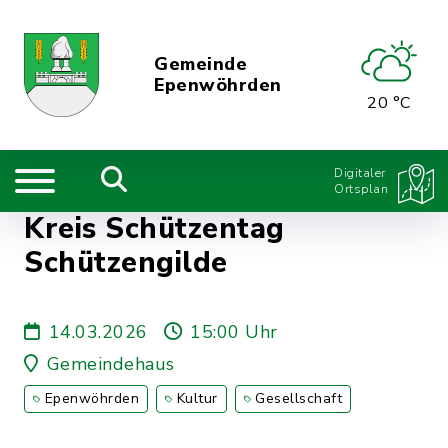
Gemeinde
Epenwöhrden
20 °C
Digitaler
Ortsplan
Kreis Schützentag
Schützengilde
14.03.2026
15:00 Uhr
Gemeindehaus
Epenwöhrden
Kultur
Gesellschaft