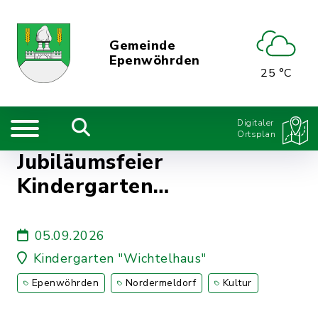
Gemeinde
Epenwöhrden
25 °C
Digitaler
Ortsplan
Jubiläumsfeier
Kindergarten
"Wichtelhaus"
05.09.2026
Kindergarten "Wichtelhaus"
Epenwöhrden
Nordermeldorf
Kultur