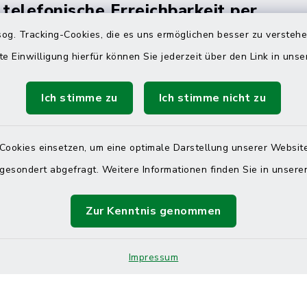
 telefonische Erreichbarkeit per
ahl
og. Tracking-Cookies, die es uns ermöglichen besser zu versteh
te Einwilligung hierfür können Sie jederzeit über den Link in uns
 Donnerstag
08:00 Uhr – 12:00 Uhr
14:00 Uhr – 16:00 Uhr
Ich stimme zu
Ich stimme nicht zu
08:00 Uhr – 12:00 Uhr
Cookies einsetzen, um eine optimale Darstellung unserer Website
 gesondert abgefragt. Weitere Informationen finden Sie in unser
Terminvereinbarung
Zur Kenntnis genommen
 ein dringendes Anliegen, finden aber online
itnahen Termin? Rufen Sie uns gerne unter der
ummer 04832 6065 0 an!
Impressum