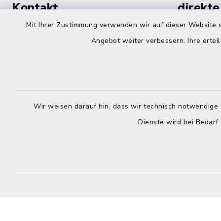
Kontakt
direkte
Durchw
Mit Ihrer Zustimmung verwenden wir auf dieser Website s
Roggenstraße 14
Angebot weiter verbessern. Ihre erteil
25704 Meldorf
Montag -
04832 6065-0
Freitag
04832 6065-215
Wir weisen darauf hin, dass wir technisch notwendige 
info@mitteldithmarschen.de
Dienste wird bei Bedarf
Online-
Amt Mitteldithmarschen
Haben Sie
keinen ze
Telefonn