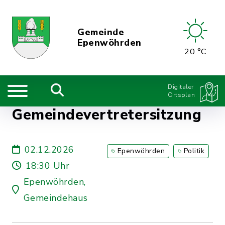
Gemeinde
Epenwöhrden
20 °C
Digitaler
Ortsplan
Gemeindevertretersitzung
02.12.2026
Epenwöhrden
Politik
18:30 Uhr
Epenwöhrden,
Gemeindehaus