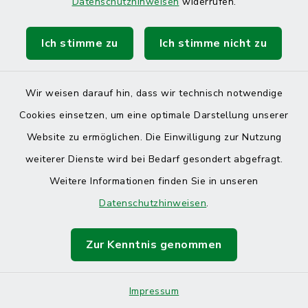
Café Küste
Datenschutzhinweisen
widerrufen.
Zingelstraße 31, 25704
Ich stimme zu
Ich stimme nicht zu
Meldorf
Wir weisen darauf hin, dass wir technisch notwendige
+49 4832 979 84 44
Cookies einsetzen, um eine optimale Darstellung unserer
https://www.cafekueste.de/
Website zu ermöglichen. Die Einwilligung zur Nutzung
weiterer Dienste wird bei Bedarf gesondert abgefragt.
Weitere Informationen finden Sie in unseren
Cajukas Welt
Datenschutzhinweisen
.
Zingelstraße 16, 25704
Zur Kenntnis genommen
Meldorf
Kathrin Salzmann
Impressum