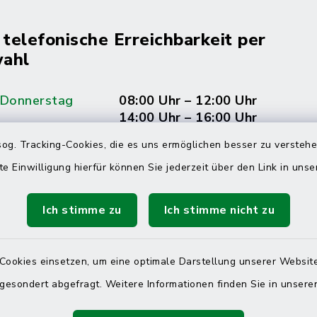
 telefonische Erreichbarkeit per
ahl
 Donnerstag
08:00 Uhr – 12:00 Uhr
14:00 Uhr – 16:00 Uhr
og. Tracking-Cookies, die es uns ermöglichen besser zu versteh
08:00 Uhr – 12:00 Uhr
te Einwilligung hierfür können Sie jederzeit über den Link in uns
Ich stimme zu
Ich stimme nicht zu
Terminvereinbarung
 ein dringendes Anliegen, finden aber online
Cookies einsetzen, um eine optimale Darstellung unserer Website
itnahen Termin? Rufen Sie uns gerne unter der
 gesondert abgefragt. Weitere Informationen finden Sie in unser
ummer 04832 6065 0 an!