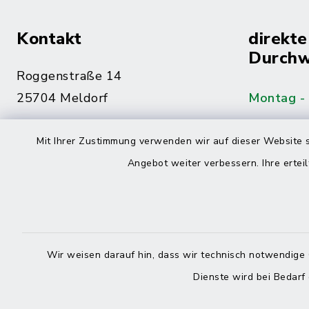
Kontakt
direkte
Durchw
Roggenstraße 14
25704 Meldorf
Montag -
04832 6065-0
Mit Ihrer Zustimmung verwenden wir auf dieser Website s
Freitag
04832 6065-215
Angebot weiter verbessern. Ihre erteil
info@mitteldithmarschen.de
Online-
Amt Mitteldithmarschen
Haben Sie
Wir weisen darauf hin, dass wir technisch notwendige 
keinen ze
Dienste wird bei Bedarf
Telefonn