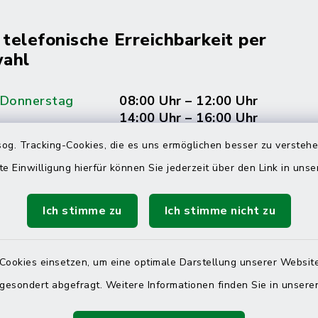
 telefonische Erreichbarkeit per
ahl
 Donnerstag
08:00 Uhr – 12:00 Uhr
14:00 Uhr – 16:00 Uhr
og. Tracking-Cookies, die es uns ermöglichen besser zu versteh
08:00 Uhr – 12:00 Uhr
te Einwilligung hierfür können Sie jederzeit über den Link in uns
Ich stimme zu
Ich stimme nicht zu
Terminvereinbarung
 ein dringendes Anliegen, finden aber online
Cookies einsetzen, um eine optimale Darstellung unserer Website
itnahen Termin? Rufen Sie uns gerne unter der
 gesondert abgefragt. Weitere Informationen finden Sie in unser
ummer 04832 6065 0 an!