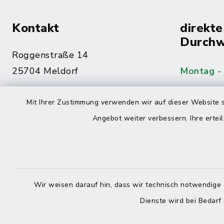
Kontakt
direkte
Durchw
Roggenstraße 14
25704 Meldorf
Montag -
04832 6065-0
Mit Ihrer Zustimmung verwenden wir auf dieser Website s
Freitag
04832 6065-215
Angebot weiter verbessern. Ihre erteil
info@mitteldithmarschen.de
Online-
Amt Mitteldithmarschen
Haben Sie
Wir weisen darauf hin, dass wir technisch notwendige 
keinen ze
Dienste wird bei Bedarf
Telefonn