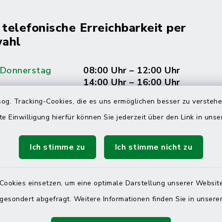
 telefonische Erreichbarkeit per
ahl
 Donnerstag
08:00 Uhr – 12:00 Uhr
14:00 Uhr – 16:00 Uhr
og. Tracking-Cookies, die es uns ermöglichen besser zu versteh
08:00 Uhr – 12:00 Uhr
te Einwilligung hierfür können Sie jederzeit über den Link in uns
Ich stimme zu
Ich stimme nicht zu
Terminvereinbarung
 ein dringendes Anliegen, finden aber online
Cookies einsetzen, um eine optimale Darstellung unserer Website
itnahen Termin? Rufen Sie uns gerne unter der
 gesondert abgefragt. Weitere Informationen finden Sie in unser
ummer 04832 6065 0 an!