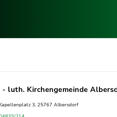
. - luth. Kirchengemeinde Albers
Kapellenplatz 3, 25767 Albersdorf
04835/214