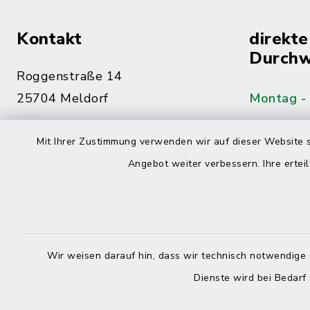
Kontakt
direkte
Durchw
Roggenstraße 14
25704 Meldorf
Montag -
04832 6065-0
Mit Ihrer Zustimmung verwenden wir auf dieser Website s
Freitag
04832 6065-215
Angebot weiter verbessern. Ihre erteil
info@mitteldithmarschen.de
Online-
Amt Mitteldithmarschen
Haben Sie
Wir weisen darauf hin, dass wir technisch notwendige 
keinen ze
Dienste wird bei Bedarf
Telefonn