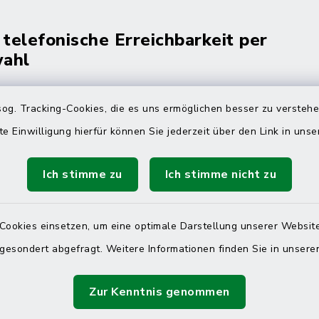
 telefonische Erreichbarkeit per
ahl
 Donnerstag
08:00 Uhr – 12:00 Uhr
og. Tracking-Cookies, die es uns ermöglichen besser zu versteh
14:00 Uhr – 16:00 Uhr
te Einwilligung hierfür können Sie jederzeit über den Link in uns
08:00 Uhr – 12:00 Uhr
Ich stimme zu
Ich stimme nicht zu
Terminvereinbarung
Cookies einsetzen, um eine optimale Darstellung unserer Website
 gesondert abgefragt. Weitere Informationen finden Sie in unser
 ein dringendes Anliegen, finden aber online
itnahen Termin? Rufen Sie uns gerne unter der
Zur Kenntnis genommen
ummer 04832 6065 0 an!