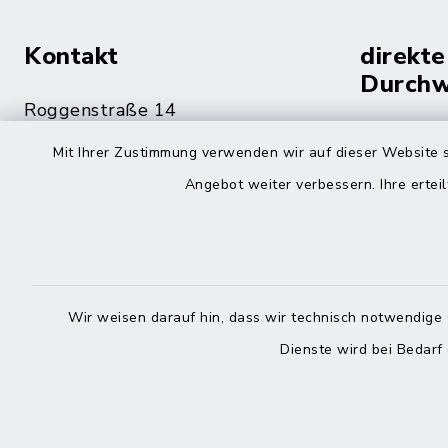
Kontakt
direkte
Durchw
Roggenstraße 14
25704 Meldorf
Montag -
Mit Ihrer Zustimmung verwenden wir auf dieser Website s
04832 6065-0
Angebot weiter verbessern. Ihre erteil
Freitag
04832 6065-215
info@mitteldithmarschen.de
Online-
Wir weisen darauf hin, dass wir technisch notwendige 
Amt Mitteldithmarschen
Dienste wird bei Bedarf
Haben Sie
keinen ze
Telefonn