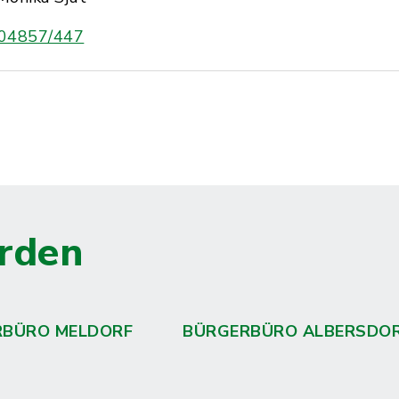
04857/447
rden
RBÜRO MELDORF
BÜRGERBÜRO ALBERSDO