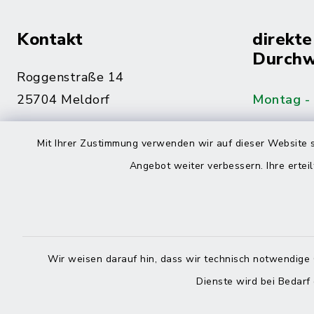
Kontakt
direkte
Durchw
Roggenstraße 14
25704 Meldorf
Montag -
04832 6065-0
Mit Ihrer Zustimmung verwenden wir auf dieser Website s
Freitag
04832 6065-215
Angebot weiter verbessern. Ihre erteil
info@mitteldithmarschen.de
Online-
Amt Mitteldithmarschen
Haben Sie
Wir weisen darauf hin, dass wir technisch notwendige 
keinen ze
Dienste wird bei Bedarf
Telefonn