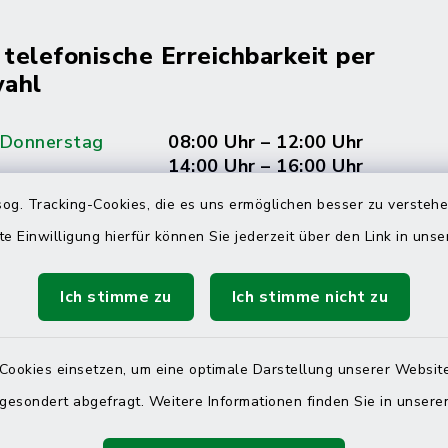
 telefonische Erreichbarkeit per
ahl
 Donnerstag
08:00 Uhr – 12:00 Uhr
14:00 Uhr – 16:00 Uhr
og. Tracking-Cookies, die es uns ermöglichen besser zu versteh
08:00 Uhr – 12:00 Uhr
te Einwilligung hierfür können Sie jederzeit über den Link in uns
Ich stimme zu
Ich stimme nicht zu
Terminvereinbarung
 ein dringendes Anliegen, finden aber online
Cookies einsetzen, um eine optimale Darstellung unserer Website
itnahen Termin? Rufen Sie uns gerne unter der
 gesondert abgefragt. Weitere Informationen finden Sie in unser
ummer 04832 6065 0 an!