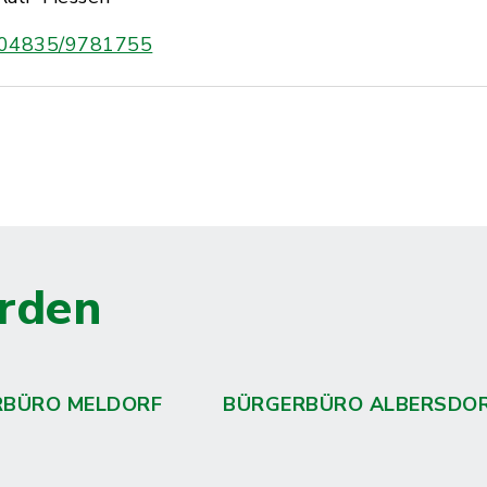
04835/9781755
rden
RBÜRO MELDORF
BÜRGERBÜRO ALBERSDO