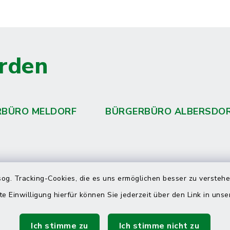
rden
RBÜRO MELDORF
BÜRGERBÜRO ALBERSDO
 telefonische Erreichbarkeit per
og. Tracking-Cookies, die es uns ermöglichen besser zu versteh
ahl
te Einwilligung hierfür können Sie jederzeit über den Link in uns
 Donnerstag
08:00 Uhr – 12:00 Uhr
Ich stimme zu
Ich stimme nicht zu