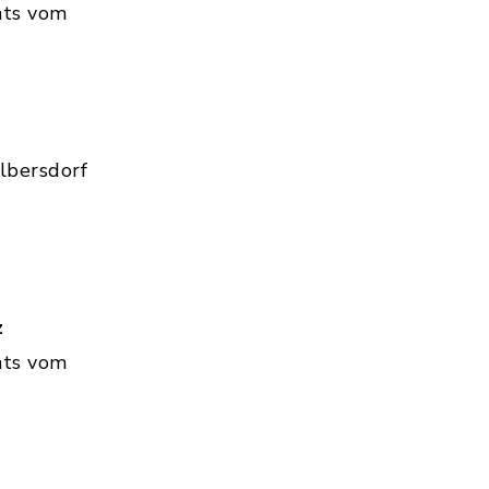
hts vom
lbersdorf
z
hts vom