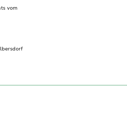
hts vom
lbersdorf