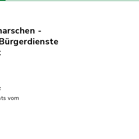
marschen -
Bürgerdienste
t
z
hts vom