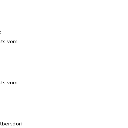
z
hts vom
hts vom
lbersdorf