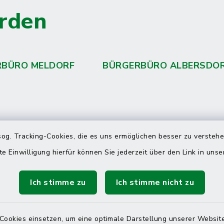
rden
RBÜRO MELDORF
BÜRGERBÜRO ALBERSDO
 telefonische Erreichbarkeit per
og. Tracking-Cookies, die es uns ermöglichen besser zu versteh
ahl
te Einwilligung hierfür können Sie jederzeit über den Link in uns
 Donnerstag
08:00 Uhr – 12:00 Uhr
Ich stimme zu
Ich stimme nicht zu
14:00 Uhr – 16:00 Uhr
08:00 Uhr – 12:00 Uhr
Cookies einsetzen, um eine optimale Darstellung unserer Website