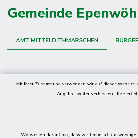
Gemeinde Epenwöh
AMT MITTELDITHMARSCHEN
BÜRGE
Kontakt
direkte
Mit Ihrer Zustimmung verwenden wir auf dieser Website s
Durchw
Angebot weiter verbessern. Ihre erteil
Roggenstraße 14
25704 Meldorf
Montag -
04832 6065-0
Freitag
Wir weisen darauf hin, dass wir technisch notwendige 
04832 6065-215