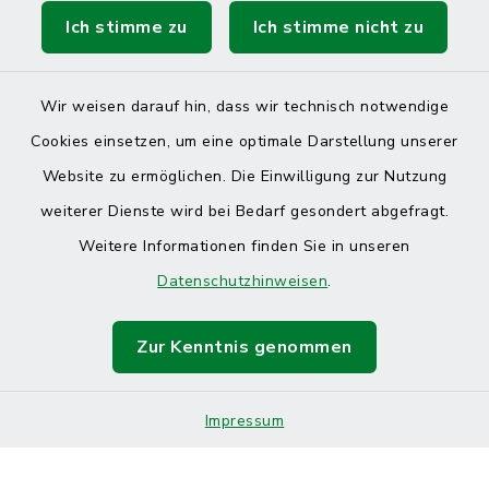
Ich stimme zu
Ich stimme nicht zu
Wir weisen darauf hin, dass wir technisch notwendige
Cookies einsetzen, um eine optimale Darstellung unserer
Website zu ermöglichen. Die Einwilligung zur Nutzung
Kontakt
weiterer Dienste wird bei Bedarf gesondert abgefragt.
Weitere Informationen finden Sie in unseren
Barrierefreiheit
Datenschutzhinweisen
.
Datenschutz
Zur Kenntnis genommen
Impressum
Sitemap
Impressum
Cookie-Einstellungen