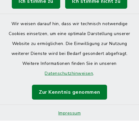
Ich stimme zu
Ich stimme nicht zu
Wir weisen darauf hin, dass wir technisch notwendige
Cookies einsetzen, um eine optimale Darstellung unserer
Website zu ermöglichen. Die Einwilligung zur Nutzung
Kontakt
weiterer Dienste wird bei Bedarf gesondert abgefragt.
Weitere Informationen finden Sie in unseren
Barrierefreiheit
Datenschutzhinweisen
.
Datenschutz
Zur Kenntnis genommen
Impressum
Sitemap
Impressum
Cookie-Einstellungen