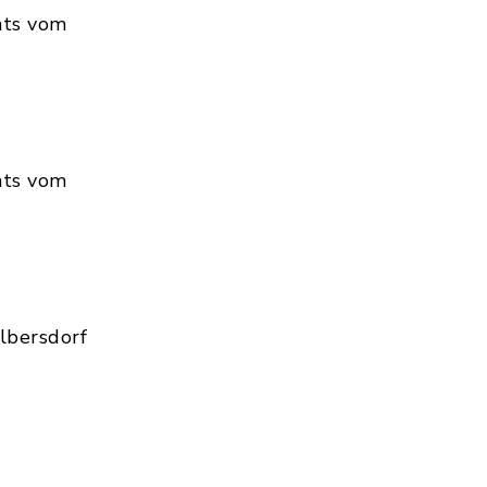
hts vom
hts vom
lbersdorf