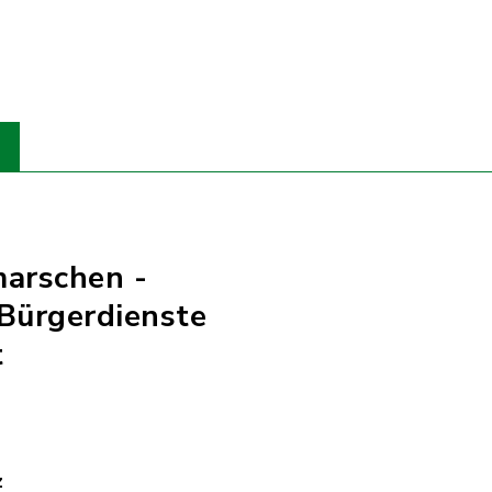
marschen -
Bürgerdienste
t
z