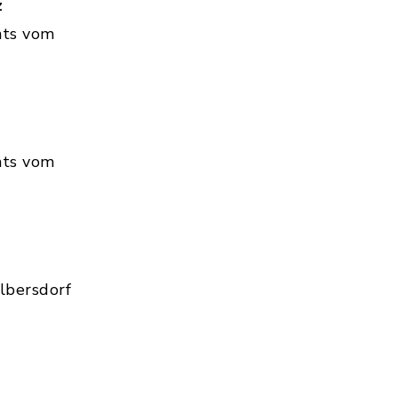
z
hts vom
hts vom
lbersdorf