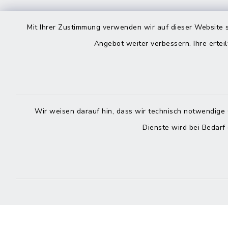
Kontakt
direkte
Mit Ihrer Zustimmung verwenden wir auf dieser Website s
Durchw
Angebot weiter verbessern. Ihre erteil
Roggenstraße 14
25704 Meldorf
Montag -
04832 6065-0
Freitag
Wir weisen darauf hin, dass wir technisch notwendige 
04832 6065-215
Dienste wird bei Bedarf
info@mitteldithmarschen.de
Online-
Amt Mitteldithmarschen
Haben Sie
keinen ze
Telefonn