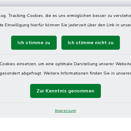
 telefonische Erreichbarkeit per
og. Tracking-Cookies, die es uns ermöglichen besser zu versteh
ahl
te Einwilligung hierfür können Sie jederzeit über den Link in uns
 Donnerstag
08:00 Uhr – 12:00 Uhr
Ich stimme zu
Ich stimme nicht zu
14:00 Uhr – 16:00 Uhr
08:00 Uhr – 12:00 Uhr
Cookies einsetzen, um eine optimale Darstellung unserer Website
 gesondert abgefragt. Weitere Informationen finden Sie in unser
Zur Kenntnis genommen
Terminvereinbarung
 ein dringendes Anliegen, finden aber online
Impressum
itnahen Termin? Rufen Sie uns gerne unter der
ummer 04832 6065 0 an!