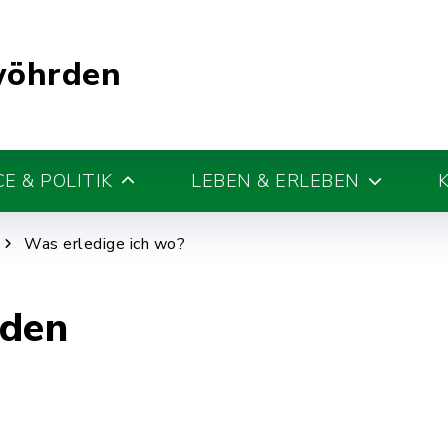
wöhrden
E & POLITIK
LEBEN & ERLEBEN
Was erledige ich wo?
den