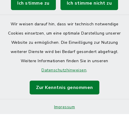
Ich stimme zu
Ich stimme nicht zu
Wir weisen darauf hin, dass wir technisch notwendige
Cookies einsetzen, um eine optimale Darstellung unserer
Website zu ermöglichen. Die Einwilligung zur Nutzung
Kontakt
weiterer Dienste wird bei Bedarf gesondert abgefragt.
Weitere Informationen finden Sie in unseren
Barrierefreiheit
Datenschutzhinweisen
.
Datenschutz
Zur Kenntnis genommen
Impressum
Sitemap
Impressum
Cookie-Einstellungen