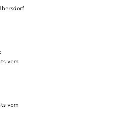
lbersdorf
z
hts vom
hts vom