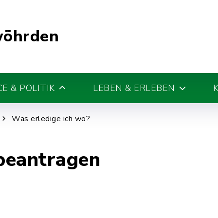
wöhrden
E & POLITIK
LEBEN & ERLEBEN
Was erledige ich wo?
 beantragen