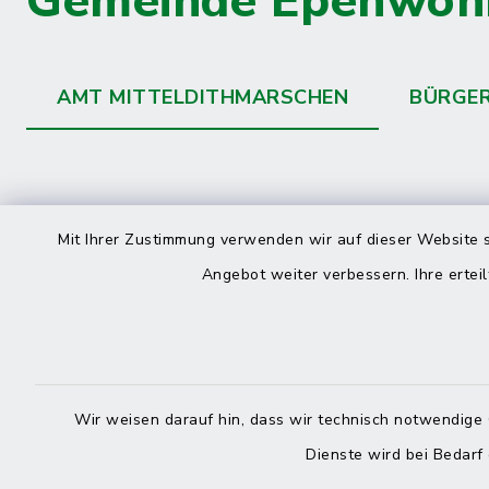
Gemeinde Epenwöh
AMT MITTELDITHMARSCHEN
BÜRGE
Kontakt
direkte
Mit Ihrer Zustimmung verwenden wir auf dieser Website s
Durchw
Angebot weiter verbessern. Ihre erteil
Roggenstraße 14
25704 Meldorf
Montag -
04832 6065-0
Freitag
Wir weisen darauf hin, dass wir technisch notwendige 
04832 6065-215
Dienste wird bei Bedarf
info@mitteldithmarschen.de