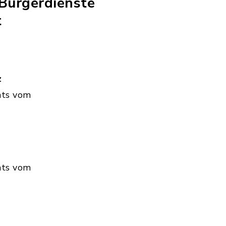
Bürgerdienste
t
z
hts vom
hts vom