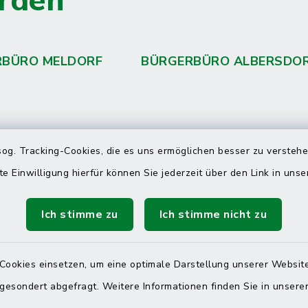
rden
RBÜRO MELDORF
BÜRGERBÜRO ALBERSDO
 telefonische Erreichbarkeit per
og. Tracking-Cookies, die es uns ermöglichen besser zu versteh
ahl
te Einwilligung hierfür können Sie jederzeit über den Link in uns
 Donnerstag
08:00 Uhr – 12:00 Uhr
Ich stimme zu
Ich stimme nicht zu
14:00 Uhr – 16:00 Uhr
08:00 Uhr – 12:00 Uhr
Cookies einsetzen, um eine optimale Darstellung unserer Website
 gesondert abgefragt. Weitere Informationen finden Sie in unser