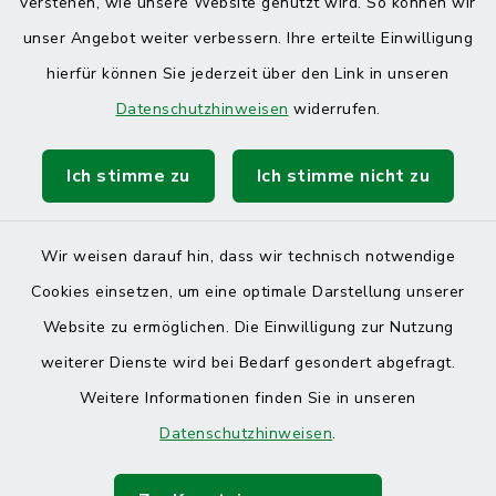
verstehen, wie unsere Website genutzt wird. So können wir
unser Angebot weiter verbessern. Ihre erteilte Einwilligung
hierfür können Sie jederzeit über den Link in unseren
Datenschutzhinweisen
widerrufen.
Ich stimme zu
Ich stimme nicht zu
Wir weisen darauf hin, dass wir technisch notwendige
Cookies einsetzen, um eine optimale Darstellung unserer
Website zu ermöglichen. Die Einwilligung zur Nutzung
Kontakt
weiterer Dienste wird bei Bedarf gesondert abgefragt.
Weitere Informationen finden Sie in unseren
Barrierefreiheit
Datenschutzhinweisen
.
Datenschutz