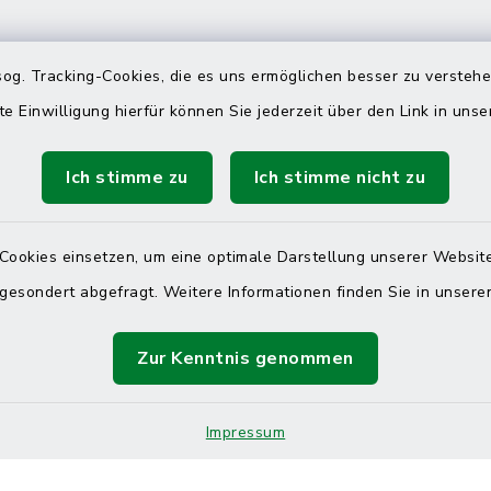
 telefonische Erreichbarkeit per
og. Tracking-Cookies, die es uns ermöglichen besser zu versteh
ahl
te Einwilligung hierfür können Sie jederzeit über den Link in uns
 Donnerstag
08:00 Uhr – 12:00 Uhr
Ich stimme zu
Ich stimme nicht zu
14:00 Uhr – 16:00 Uhr
08:00 Uhr – 12:00 Uhr
Cookies einsetzen, um eine optimale Darstellung unserer Website
 gesondert abgefragt. Weitere Informationen finden Sie in unser
Zur Kenntnis genommen
Terminvereinbarung
 ein dringendes Anliegen, finden aber online
Impressum
itnahen Termin? Rufen Sie uns gerne unter der
ummer 04832 6065 0 an!