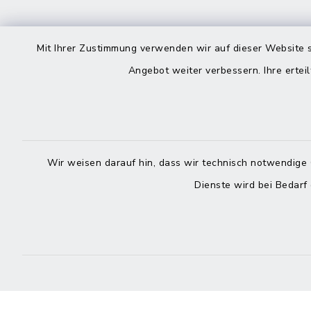
Kontakt
direkte
Mit Ihrer Zustimmung verwenden wir auf dieser Website s
Durchw
Angebot weiter verbessern. Ihre erteil
Roggenstraße 14
25704 Meldorf
Montag -
04832 6065-0
Freitag
Wir weisen darauf hin, dass wir technisch notwendige 
04832 6065-215
Dienste wird bei Bedarf
info@mitteldithmarschen.de
Online-
Amt Mitteldithmarschen
Haben Sie
keinen ze
Telefonn