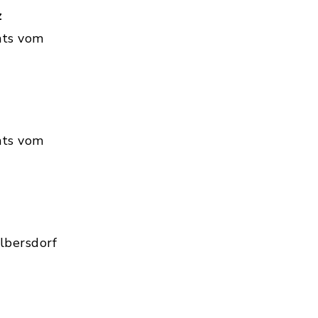
z
hts vom
hts vom
lbersdorf