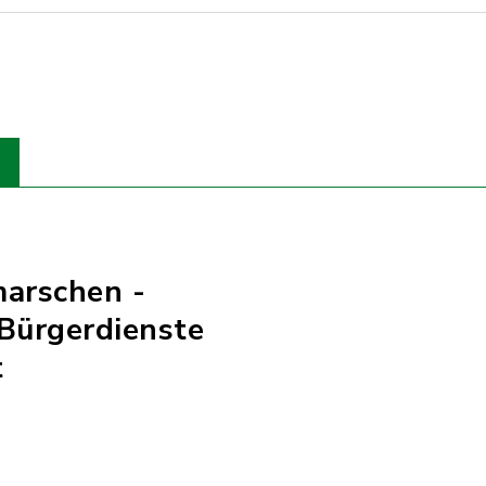
marschen -
Bürgerdienste
t