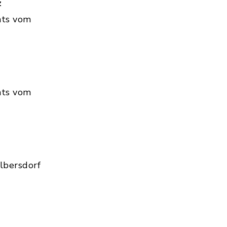
z
hts vom
hts vom
lbersdorf