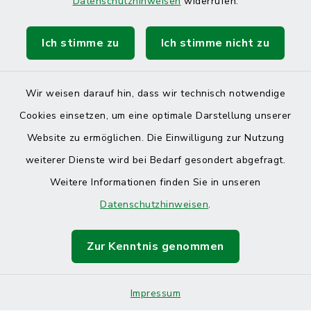
Datenschutzhinweisen
widerrufen.
Ich stimme zu
Ich stimme nicht zu
Wir weisen darauf hin, dass wir technisch notwendige
Cookies einsetzen, um eine optimale Darstellung unserer
Website zu ermöglichen. Die Einwilligung zur Nutzung
Kontakt
weiterer Dienste wird bei Bedarf gesondert abgefragt.
Weitere Informationen finden Sie in unseren
Barrierefreiheit
Datenschutzhinweisen
.
Datenschutz
Zur Kenntnis genommen
Impressum
Sitemap
Impressum